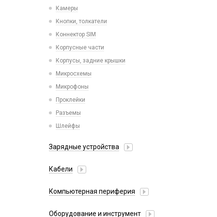
Камеры
Кнопки, толкатели
Коннектор SIM
Корпусные части
Корпусы, задние крышки
Микросхемы
Микрофоны
Проклейки
Разъемы
Шлейфы
Зарядные устройства
АЗУ
Кабели
АЗУ + FM-модулятор
2 в 1
АЗУ + кабель
Компьютерная периферия
3 в 1
Адаптеры
Аксессуары для ПК
4 в 1
Оборудование и инструмент
Беспроводные зарядные устройства