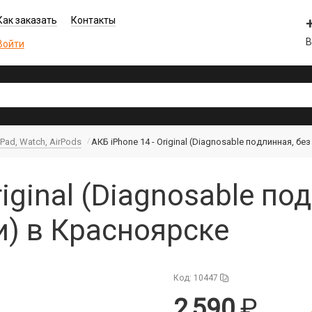
Как заказать
Контакты
В
Войти
iPad, Watch, AirPods
АКБ iPhone 14 - Original (Diagnosable подлинная, бе
riginal (Diagnosable по
и) в Красноярске
Код: 10447
2 590