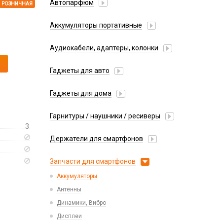
Автопарфюм
РОЗНИЧНАЯ
Аккумуляторы портативные
Аудиокабели, адаптеры, колонки
Адаптер
Гаджеты для авто
Аудиокабель
Насосы/Компрессоры
Колонки беспроводные
Гаджеты для дома
Парковочные автовизитки
Петличный микрофон
Xiaomi
Гарнитуры / наушники / ресиверы
Разное
3
Беспроводные
Стилусы
Держатели для смартфонов
Гарнитуры Bluetooth
Фонарики
Автомобильные
Накладные
Запчасти для смартфонов
Липперы
Проводные 3.5 мм
Аккумуляторы
Настольные
Проводные USB-C
Антенны
Пластины для держателей
Проводные с Lightning
Динамики, Вибро
Спортивные
Ресиверы
Дисплеи