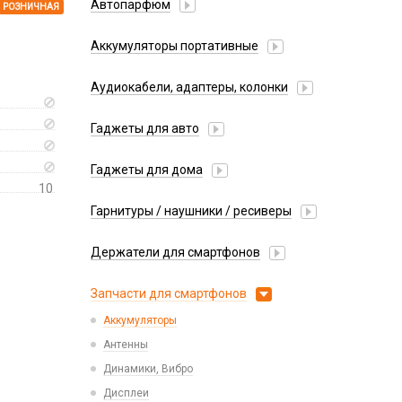
Автопарфюм
РОЗНИЧНАЯ
Аккумуляторы портативные
Аудиокабели, адаптеры, колонки
Адаптер
Гаджеты для авто
Аудиокабель
Насосы/Компрессоры
Колонки беспроводные
Гаджеты для дома
Парковочные автовизитки
Петличный микрофон
10
Xiaomi
Гарнитуры / наушники / ресиверы
Разное
Беспроводные
Стилусы
Держатели для смартфонов
Гарнитуры Bluetooth
Фонарики
Автомобильные
Накладные
Запчасти для смартфонов
Липперы
Проводные 3.5 мм
Аккумуляторы
Настольные
Проводные USB-C
Антенны
Пластины для держателей
Проводные с Lightning
Динамики, Вибро
Спортивные
Ресиверы
Дисплеи