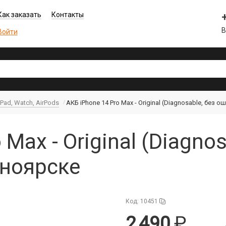
Как заказать
Контакты
В
Войти
iPad, Watch, AirPods
АКБ iPhone 14 Pro Max - Original (Diagnosable, без о
 Max - Original (Diagno
сноярске
Код: 10451
2 490