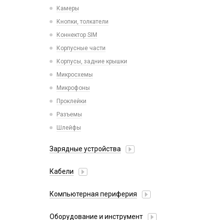
Камеры
Кнопки, толкатели
Коннектор SIM
Корпусные части
Корпусы, задние крышки
Микросхемы
Микрофоны
Проклейки
Разъемы
Шлейфы
Зарядные устройства
АЗУ
Кабели
АЗУ + FM-модулятор
2 в 1
АЗУ + кабель
Компьютерная периферия
3 в 1
Адаптеры
Аксессуары для ПК
4 в 1
Оборудование и инструмент
Беспроводные зарядные устройства