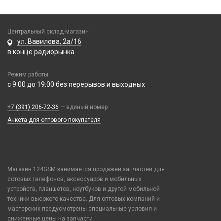
Кнопки, толкатели
4 в 1
Беспроводные зарядные устройства
Коннектор SIM
HDMI/ DisplayPort/ MagSafe 3/Сетевые
Зарядные станции
Корпусные части
Центральный склад-магазин
Mi Band, Amazfit, Hoco, Huawei
Разветвители прикуривателя
ул. Вавилова, 2а/16
Корпусы, задние крышки
USB-A - Lightning
в конце радиорынка
СЗУ
Микросхемы
USB-A - MicroUSB
СЗУ + кабель
Микрофоны
USB-A - USB-C
Режим работы
Проклейки
с 9:00 до 19:00 без перерывов и выходных
USB-C - Lightning
Разъемы
USB-C - USB-C
+7 (391) 206-72-36
— единый номер
Шлейфы
Watch Series
Анкета для оптового покупателя
Компьютерная периферия
Аксессуары для ПК
Оборудование и инструмент
Клавиатуры и комплекты
Магазин 124GSM занимается продажей запчастей для
Активаторы АКБ, тестеры, программаторы
Коврики для мыши
сотовых телефонов, аксессуаров и мобильных
Плёнки защитные и плоттеры
Восстановление модулей
устройств, планшетов, ноутбуков и другой мобильной
Компьютерные мыши
Гидрогелевые плёнки
техники высокого качества. Для оптовых компаний и
Вспомогательный инструмент
Смарт часы и ремешки
Сетевые фильтры
мастерских предусмотрены специальные условия и
Плоттеры и расходники
Запчасти для оборудования
38mm/40mm/41mm для Watch Series
сниженные цены на запчасти.