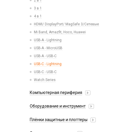
2 в 1
АЗУ + кабель
Камеры
3 в 1
Адаптеры
Кнопки, толкатели
4 в 1
Беспроводные зарядные устройства
Коннектор SIM
HDMI/ DisplayPort/ MagSafe 3/Сетевые
Зарядные станции
Корпусные части
Mi Band, Amazfit, Hoco, Huawei
Разветвители прикуривателя
Корпусы, задние крышки
USB-A - Lightning
СЗУ
Микросхемы
USB-A - MicroUSB
СЗУ + кабель
Микрофоны
USB-A - USB-C
Проклейки
USB-C - Lightning
Разъемы
USB-C - USB-C
Шлейфы
Watch Series
Компьютерная периферия
Аксессуары для ПК
Оборудование и инструмент
Клавиатуры и комплекты
Активаторы АКБ, тестеры, программаторы
Коврики для мыши
Плёнки защитные и плоттеры
Восстановление модулей
Компьютерные мыши
Гидрогелевые плёнки
Вспомогательный инструмент