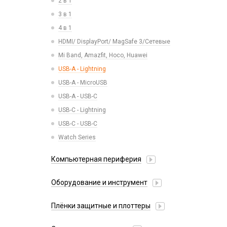
2 в 1
АЗУ + кабель
Камеры
3 в 1
Адаптеры
Кнопки, толкатели
4 в 1
Беспроводные зарядные устройства
Коннектор SIM
HDMI/ DisplayPort/ MagSafe 3/Сетевые
Зарядные станции
Корпусные части
Mi Band, Amazfit, Hoco, Huawei
Разветвители прикуривателя
Корпусы, задние крышки
USB-A - Lightning
СЗУ
Микросхемы
USB-A - MicroUSB
СЗУ + кабель
Микрофоны
USB-A - USB-C
Проклейки
USB-C - Lightning
Разъемы
USB-C - USB-C
Шлейфы
Watch Series
Компьютерная периферия
Аксессуары для ПК
Оборудование и инструмент
Клавиатуры и комплекты
Активаторы АКБ, тестеры, программаторы
Коврики для мыши
Плёнки защитные и плоттеры
Восстановление модулей
Компьютерные мыши
Гидрогелевые плёнки
Вспомогательный инструмент