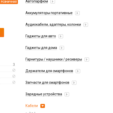
Автопарфюм
РОЗНИЧНАЯ
Аккумуляторы портативные
Аудиокабели, адаптеры, колонки
Адаптер
Гаджеты для авто
Аудиокабель
Насосы/Компрессоры
Колонки беспроводные
Гаджеты для дома
Парковочные автовизитки
Петличный микрофон
Xiaomi
Гарнитуры / наушники / ресиверы
Разное
3
Беспроводные
Стилусы
Держатели для смартфонов
Гарнитуры Bluetooth
Фонарики
Автомобильные
Накладные
Запчасти для смартфонов
Липперы
Проводные 3.5 мм
Аккумуляторы
Настольные
Зарядные устройства
Проводные USB-C
Антенны
Пластины для держателей
Проводные с Lightning
АЗУ
Динамики, Вибро
Кабели
Спортивные
Ресиверы
АЗУ + FM-модулятор
Дисплеи