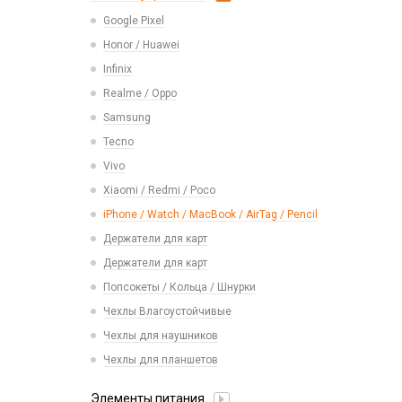
Realme
USB 2.0
Расходные материалы
Экшн камеры
Google Pixel
Ремешки Samsung 46mm/Huawei
Samsung
USB 3.0 / 3.1 /3.2
46mm/Amazfit GTR (22mm)
Honor / Huawei
Tecno
Карты памяти
Смарт часы
Infinix
Vivo
Умные детские часы
Realme / Oppo
Xiaomi/ Redmi/ Poco
Шармы для ремешков Watch Series
Samsung
Монтажные комплекты и салфетки
Tecno
На камеру/на динамик
Vivo
Xiaomi / Redmi / Poco
iPhone / Watch / MacBook / AirTag / Pencil
Держатели для карт
Держатели для карт
Попсокеты / Кольца / Шнурки
Чехлы Влагоустойчивые
Чехлы для наушников
Чехлы для планшетов
Элементы питания