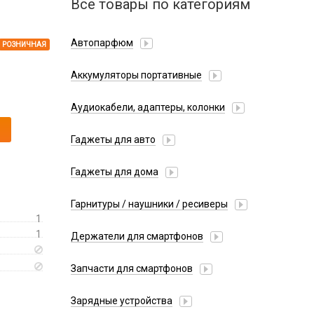
Все товары по категориям
Автопарфюм
РОЗНИЧНАЯ
Аккумуляторы портативные
Аудиокабели, адаптеры, колонки
Адаптер
Гаджеты для авто
Аудиокабель
Насосы/Компрессоры
Колонки беспроводные
Гаджеты для дома
Парковочные автовизитки
Петличный микрофон
Xiaomi
Гарнитуры / наушники / ресиверы
Разное
1
Беспроводные
Стилусы
1
Держатели для смартфонов
Гарнитуры Bluetooth
Фонарики
Автомобильные
Накладные
Запчасти для смартфонов
Липперы
Проводные 3.5 мм
Аккумуляторы
Настольные
Зарядные устройства
Проводные USB-C
Антенны