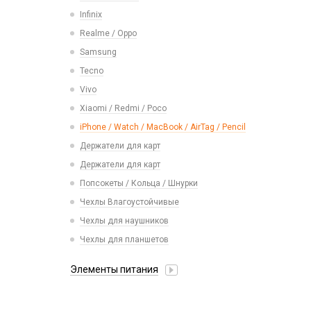
Карты памяти
Смарт часы
Infinix
Vivo
Умные детские часы
Realme / Oppo
Xiaomi/ Redmi/ Poco
Шармы для ремешков Watch Series
Samsung
Монтажные комплекты и салфетки
Tecno
На камеру/на динамик
Vivo
Xiaomi / Redmi / Poco
iPhone / Watch / MacBook / AirTag / Pencil
Держатели для карт
Держатели для карт
Попсокеты / Кольца / Шнурки
Чехлы Влагоустойчивые
Чехлы для наушников
Чехлы для планшетов
Элементы питания
Аккумулятор 10440
Аккумулятор 14430