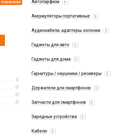
Автопарфюм
РОЗНИЧНАЯ
Аккумуляторы портативные
Аудиокабели, адаптеры, колонки
Адаптер
Гаджеты для авто
Аудиокабель
Насосы/Компрессоры
Колонки беспроводные
Гаджеты для дома
Парковочные автовизитки
Петличный микрофон
Xiaomi
Гарнитуры / наушники / ресиверы
Разное
1
Беспроводные
Стилусы
Держатели для смартфонов
Гарнитуры Bluetooth
Фонарики
Автомобильные
Накладные
Запчасти для смартфонов
Липперы
Проводные 3.5 мм
Аккумуляторы
Настольные
Зарядные устройства
Проводные USB-C
Антенны
Пластины для держателей
Проводные с Lightning
АЗУ
Динамики, Вибро
Кабели
Спортивные
Ресиверы
АЗУ + FM-модулятор
Дисплеи