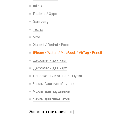
Карты памяти
Смарт часы
Infinix
Vivo
Умные детские часы
Realme / Oppo
Xiaomi/ Redmi/ Poco
Шармы для ремешков Watch Series
Samsung
Монтажные комплекты и салфетки
Tecno
На камеру/на динамик
Vivo
Xiaomi / Redmi / Poco
iPhone / Watch / MacBook / AirTag / Pencil
Держатели для карт
Держатели для карт
Попсокеты / Кольца / Шнурки
Чехлы Влагоустойчивые
Чехлы для наушников
Чехлы для планшетов
Элементы питания
Аккумулятор 10440
Аккумулятор 14430