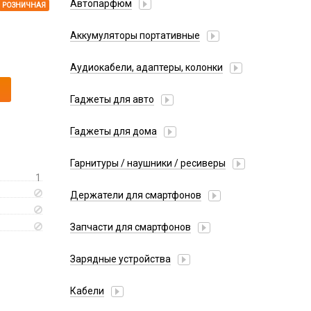
Автопарфюм
РОЗНИЧНАЯ
Аккумуляторы портативные
Аудиокабели, адаптеры, колонки
Адаптер
Гаджеты для авто
Аудиокабель
Насосы/Компрессоры
Колонки беспроводные
Гаджеты для дома
Парковочные автовизитки
Петличный микрофон
Xiaomi
Гарнитуры / наушники / ресиверы
Разное
1
Беспроводные
Стилусы
Держатели для смартфонов
Гарнитуры Bluetooth
Фонарики
Автомобильные
Накладные
Запчасти для смартфонов
Липперы
Проводные 3.5 мм
Аккумуляторы
Настольные
Зарядные устройства
Проводные USB-C
Антенны
Пластины для держателей
Проводные с Lightning
АЗУ
Динамики, Вибро
Кабели
Спортивные
Ресиверы
АЗУ + FM-модулятор
Дисплеи