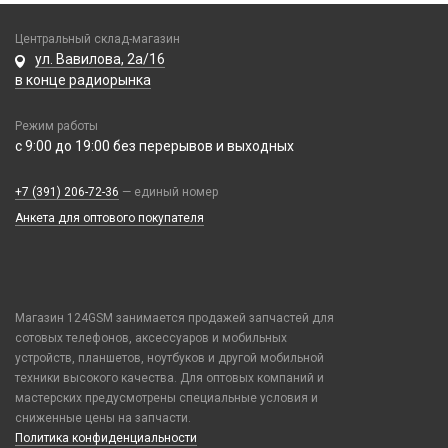
Realme / Oppo
Xiaomi/ Redmi/ Poco
Samsung
Центральный склад-магазин
Монтажные комплекты и салфетки
ул. Вавилова, 2а/16
Tecno
На камеру/на динамик
в конце радиорынка
Vivo
Xiaomi / Redmi / Poco
Режим работы
iPhone / Watch / MacBook / AirTag / Pencil
с 9:00 до 19:00 без перерывов и выходных
Держатели для карт
+7 (391) 206-72-36
— единый номер
Держатели для карт
Анкета для оптового покупателя
Попсокеты / Кольца / Шнурки
Чехлы Влагоустойчивые
Чехлы для наушников
Чехлы для планшетов
Магазин 124GSM занимается продажей запчастей для
сотовых телефонов, аксессуаров и мобильных
Элементы питания
устройств, планшетов, ноутбуков и другой мобильной
техники высокого качества. Для оптовых компаний и
Аккумулятор 10440
мастерских предусмотрены специальные условия и
Аккумулятор 14430
сниженные цены на запчасти.
Аккумулятор 18650
Политика конфиденциальности