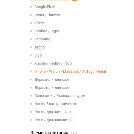
Realme
USB 2.0
Расходные материалы
Экшн камеры
Google Pixel
Ремешки Samsung 46mm/Huawei
Samsung
USB 3.0 / 3.1 /3.2
46mm/Amazfit GTR (22mm)
Honor / Huawei
Tecno
Карты памяти
Смарт часы
Infinix
Vivo
Умные детские часы
Realme / Oppo
Xiaomi/ Redmi/ Poco
Шармы для ремешков Watch Series
Samsung
Монтажные комплекты и салфетки
Tecno
На камеру/на динамик
Vivo
Xiaomi / Redmi / Poco
iPhone / Watch / MacBook / AirTag / Pencil
Держатели для карт
Держатели для карт
Попсокеты / Кольца / Шнурки
Чехлы Влагоустойчивые
Чехлы для наушников
Чехлы для планшетов
Элементы питания