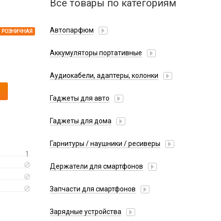
Все товары по категориям
Автопарфюм
РОЗНИЧНАЯ
Аккумуляторы портативные
Аудиокабели, адаптеры, колонки
Адаптер
Гаджеты для авто
Аудиокабель
Насосы/Компрессоры
Колонки беспроводные
Гаджеты для дома
Парковочные автовизитки
Петличный микрофон
Xiaomi
Гарнитуры / наушники / ресиверы
Разное
1
Беспроводные
Стилусы
Держатели для смартфонов
Гарнитуры Bluetooth
Фонарики
Автомобильные
Накладные
Запчасти для смартфонов
Липперы
Проводные 3.5 мм
Аккумуляторы
Настольные
Зарядные устройства
Проводные USB-C
Антенны