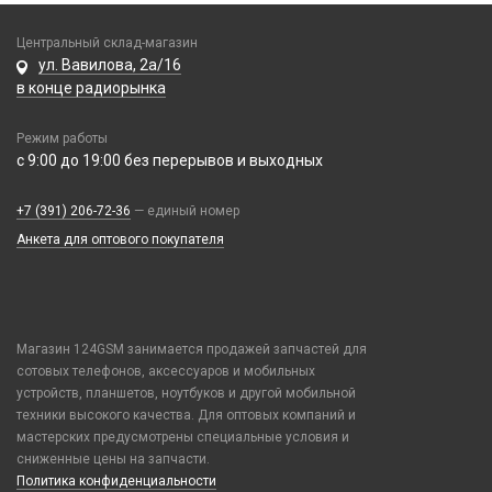
Realme / Oppo
Xiaomi/ Redmi/ Poco
Samsung
Центральный склад-магазин
Монтажные комплекты и салфетки
ул. Вавилова, 2а/16
Tecno
На камеру/на динамик
в конце радиорынка
Vivo
Xiaomi / Redmi / Poco
Режим работы
iPhone / Watch / MacBook / AirTag / Pencil
с 9:00 до 19:00 без перерывов и выходных
Держатели для карт
+7 (391) 206-72-36
— единый номер
Держатели для карт
Анкета для оптового покупателя
Попсокеты / Кольца / Шнурки
Чехлы Влагоустойчивые
Чехлы для наушников
Чехлы для планшетов
Магазин 124GSM занимается продажей запчастей для
сотовых телефонов, аксессуаров и мобильных
Элементы питания
устройств, планшетов, ноутбуков и другой мобильной
техники высокого качества. Для оптовых компаний и
Аккумулятор 10440
мастерских предусмотрены специальные условия и
Аккумулятор 14430
сниженные цены на запчасти.
Аккумулятор 18650
Политика конфиденциальности