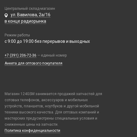
Samsung
Монтажные комплекты и салфетки
Центральный склад-магазин
Tecno
ул. Вавилова, 2а/16
На камеру/на динамик
в конце радиорынка
Vivo
Xiaomi / Redmi / Poco
Режим работы
iPhone / Watch / MacBook / AirTag / Pencil
с 9:00 до 19:00 без перерывов и выходных
Держатели для карт
+7 (391) 206-72-36
Держатели для карт
— единый номер
Анкета для оптового покупателя
Попсокеты / Кольца / Шнурки
Чехлы Влагоустойчивые
Чехлы для наушников
Чехлы для планшетов
Магазин 124GSM занимается продажей запчастей для
сотовых телефонов, аксессуаров и мобильных
Элементы питания
устройств, планшетов, ноутбуков и другой мобильной
Аккумулятор 10440
техники высокого качества. Для оптовых компаний и
мастерских предусмотрены специальные условия и
Аккумулятор 14430
сниженные цены на запчасти.
Аккумулятор 18650
Политика конфиденциальности
Аккумулятор 9V Крона (6F22)