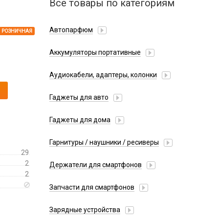
Все товары по категориям
Автопарфюм
РОЗНИЧНАЯ
Аккумуляторы портативные
Аудиокабели, адаптеры, колонки
Адаптер
Гаджеты для авто
Аудиокабель
Насосы/Компрессоры
Колонки беспроводные
Гаджеты для дома
Парковочные автовизитки
Петличный микрофон
Xiaomi
Гарнитуры / наушники / ресиверы
Разное
29
Беспроводные
Стилусы
2
Держатели для смартфонов
Гарнитуры Bluetooth
2
Фонарики
Автомобильные
Накладные
Запчасти для смартфонов
Липперы
Проводные 3.5 мм
Аккумуляторы
Настольные
Зарядные устройства
Проводные USB-C
Антенны