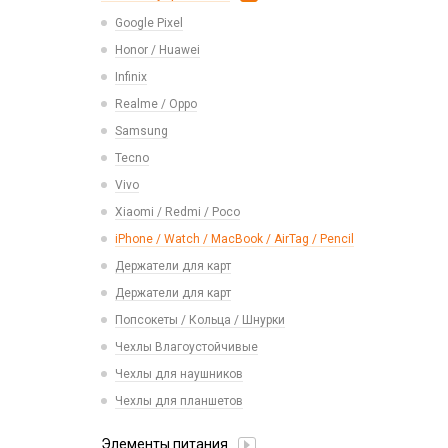
Realme
USB 2.0
Расходные материалы
Экшн камеры
Google Pixel
Ремешки Samsung 46mm/Huawei
Samsung
USB 3.0 / 3.1 /3.2
46mm/Amazfit GTR (22mm)
Honor / Huawei
Tecno
Карты памяти
Смарт часы
Infinix
Vivo
Умные детские часы
Realme / Oppo
Xiaomi/ Redmi/ Poco
Шармы для ремешков Watch Series
Samsung
Монтажные комплекты и салфетки
Tecno
На камеру/на динамик
Vivo
Xiaomi / Redmi / Poco
iPhone / Watch / MacBook / AirTag / Pencil
Держатели для карт
Держатели для карт
Попсокеты / Кольца / Шнурки
Чехлы Влагоустойчивые
Чехлы для наушников
Чехлы для планшетов
Элементы питания