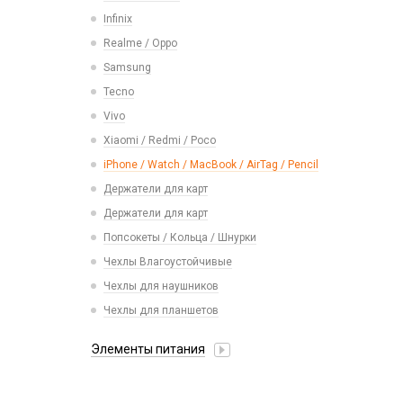
Карты памяти
Смарт часы
Infinix
Vivo
Умные детские часы
Realme / Oppo
Xiaomi/ Redmi/ Poco
Шармы для ремешков Watch Series
Samsung
Монтажные комплекты и салфетки
Tecno
На камеру/на динамик
Vivo
Xiaomi / Redmi / Poco
iPhone / Watch / MacBook / AirTag / Pencil
Держатели для карт
Держатели для карт
Попсокеты / Кольца / Шнурки
Чехлы Влагоустойчивые
Чехлы для наушников
Чехлы для планшетов
Элементы питания
Аккумулятор 10440
Аккумулятор 14430