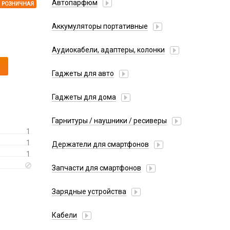
Автопарфюм
РОЗНИЧНАЯ
Аккумуляторы портативные
Аудиокабели, адаптеры, колонки
Адаптер
Гаджеты для авто
Аудиокабель
Насосы/Компрессоры
Колонки беспроводные
Гаджеты для дома
Парковочные автовизитки
Петличный микрофон
Xiaomi
Гарнитуры / наушники / ресиверы
Разное
1
Беспроводные
Стилусы
1
Держатели для смартфонов
Гарнитуры Bluetooth
1
Фонарики
Автомобильные
Накладные
Запчасти для смартфонов
Липперы
Проводные 3.5 мм
Аккумуляторы
Настольные
Зарядные устройства
Проводные USB-C
Антенны
Пластины для держателей
Проводные с Lightning
АЗУ
Динамики, Вибро
Кабели
Спортивные
Ресиверы
АЗУ + FM-модулятор
Дисплеи