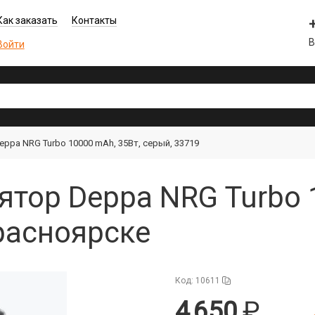
Как заказать
Контакты
В
Войти
ppa NRG Turbo 10000 mAh, 35Вт, серый, 33719
тор Deppa NRG Turbo 
расноярске
Код: 10611
4 650