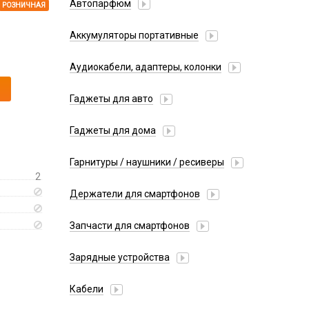
Автопарфюм
РОЗНИЧНАЯ
Аккумуляторы портативные
Аудиокабели, адаптеры, колонки
Адаптер
Гаджеты для авто
Аудиокабель
Насосы/Компрессоры
Колонки беспроводные
Гаджеты для дома
Парковочные автовизитки
Петличный микрофон
Xiaomi
Гарнитуры / наушники / ресиверы
Разное
2
Беспроводные
Стилусы
Держатели для смартфонов
Гарнитуры Bluetooth
Фонарики
Автомобильные
Накладные
Запчасти для смартфонов
Липперы
Проводные 3.5 мм
Аккумуляторы
Настольные
Зарядные устройства
Проводные USB-C
Антенны
Пластины для держателей
Проводные с Lightning
АЗУ
Динамики, Вибро
Кабели
Спортивные
Ресиверы
АЗУ + FM-модулятор
Дисплеи