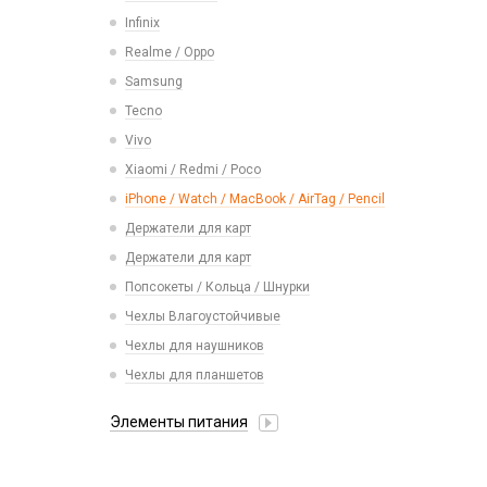
Карты памяти
Смарт часы
Infinix
Vivo
Умные детские часы
Realme / Oppo
Xiaomi/ Redmi/ Poco
Шармы для ремешков Watch Series
Samsung
Монтажные комплекты и салфетки
Tecno
На камеру/на динамик
Vivo
Xiaomi / Redmi / Poco
iPhone / Watch / MacBook / AirTag / Pencil
Держатели для карт
Держатели для карт
Попсокеты / Кольца / Шнурки
Чехлы Влагоустойчивые
Чехлы для наушников
Чехлы для планшетов
Элементы питания
Аккумулятор 10440
Аккумулятор 14430