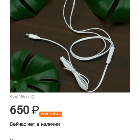
Аудиокабели, адаптеры, колонки
Адаптер
Гаджеты для авто
Аудиокабель
Насосы/Компрессоры
Колонки беспроводные
Гаджеты для дома
Парковочные автовизитки
Петличный микрофон
Xiaomi
Гарнитуры / наушники / ресиверы
Разное
Беспроводные
Стилусы
Гарнитуры Bluetooth
Фонарики
Накладные
Проводные 3.5 мм
Проводные USB-C
Код: 10629
Проводные с Lightning
650
Ресиверы
РОЗНИЧНАЯ
Держатели для смартфонов
Сейчас нет в наличии
Автомобильные
Запчасти для смартфонов
Липперы