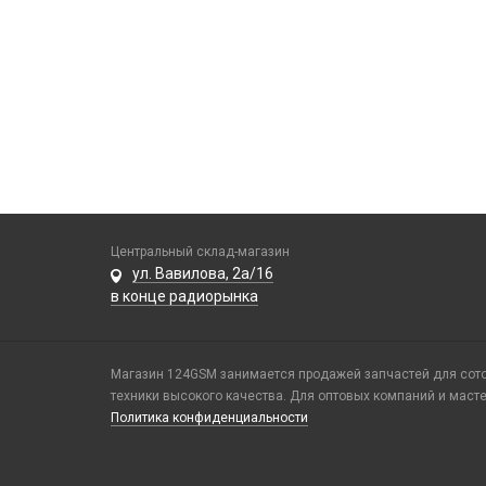
Центральный склад-магазин
ул. Вавилова, 2а/16
в конце радиорынка
Магазин 124GSM занимается продажей запчастей для сотов
техники высокого качества. Для оптовых компаний и маст
Политика конфиденциальности