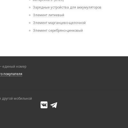
Зарядные устройства для аккумуляторов
Элемент литиевый
Элемент марганцево-щелочной
Элемент серебряно-цинковый
 единый номер
го покупателя
и другой мобильной