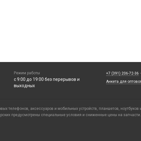
Режим работы
+7 (391) 206-72-36
—
с 9:00 до 19:00 без перерывов и
Анкета для оптово
выходных
ых телефонов, аксессуаров и мобильных устройств, планшетов, ноутбуков 
ерских предусмотрены специальные условия и сниженные цены на запчасти.