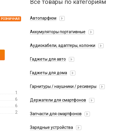
Все товары по категориям
Автопарфюм
РОЗНИЧНАЯ
Аккумуляторы портативные
Аудиокабели, адаптеры, колонки
Адаптер
Гаджеты для авто
Аудиокабель
Насосы/Компрессоры
Колонки беспроводные
Гаджеты для дома
Парковочные автовизитки
Петличный микрофон
Xiaomi
Гарнитуры / наушники / ресиверы
Разное
1
Беспроводные
Стилусы
6
Держатели для смартфонов
Гарнитуры Bluetooth
6
Фонарики
Автомобильные
Накладные
2
Запчасти для смартфонов
Липперы
Проводные 3.5 мм
Аккумуляторы
Настольные
Зарядные устройства
Проводные USB-C
Антенны