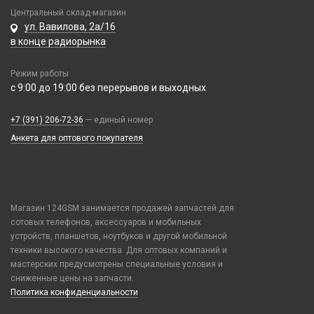
Honor / Huawei
Tecno
Умные детские часы
Карты памяти
Центральный склад-магазин
Аккумулятор 10440
Infinix
ул. Вавилова, 2а/16
Vivo
Шармы для ремешков Watch Series
Аккумулятор 14430
в конце радиорынка
Realme / Oppo
Xiaomi/ Redmi/ Poco
Аккумулятор 18650
Samsung
Монтажные комплекты и салфетки
Режим работы
Аккумулятор 9V Крона (6F22)
Tecno
На камеру/на динамик
с 9:00 до 19:00 без перерывов и выходных
Аккумулятор AA
Vivo
Аккумулятор AAA
Xiaomi / Redmi / Poco
+7 (391) 206-72-36
— единый номер
Батарейка 23A
iPhone / Watch / MacBook / AirTag / Pencil
Анкета для оптового покупателя
Батарейка 25A
Держатели для карт
Батарейка 27A
Держатели для карт
Батарейка 476A (4LR44)
Попсокеты / Кольца / Шнурки
Батарейка 9V Крона (6F22)
Магазин 124GSM занимается продажей запчастей для
Чехлы Влагоустойчивые
сотовых телефонов, аксессуаров и мобильных
Батарейка AA (LR06)
Чехлы для наушников
устройств, планшетов, ноутбуков и другой мобильной
Батарейка AAA (LR03)
техники высокого качества. Для оптовых компаний и
Чехлы для планшетов
Батарейка C (LR14)
мастерских предусмотрены специальные условия и
сниженные цены на запчасти.
Батарейка D (LR20)
Политика конфиденциальности
Зарядные устройства для аккумуляторов