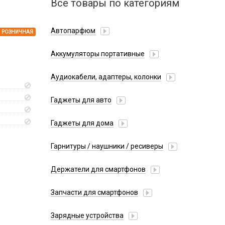
Все товары по категориям
Автопарфюм
РОЗНИЧНАЯ
Аккумуляторы портативные
Аудиокабели, адаптеры, колонки
Адаптер
Гаджеты для авто
Аудиокабель
Насосы/Компрессоры
Колонки беспроводные
Гаджеты для дома
Парковочные автовизитки
Петличный микрофон
Xiaomi
Гарнитуры / наушники / ресиверы
Разное
Беспроводные
Стилусы
Держатели для смартфонов
Гарнитуры Bluetooth
Фонарики
Автомобильные
Накладные
Запчасти для смартфонов
Липперы
Проводные 3.5 мм
Аккумуляторы
Настольные
Зарядные устройства
Проводные USB-C
Антенны