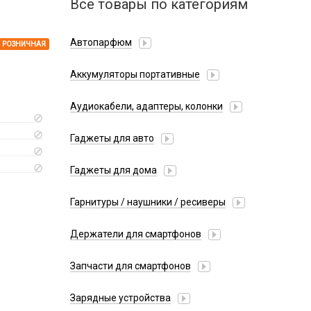
Все товары по категориям
Автопарфюм
РОЗНИЧНАЯ
Аккумуляторы портативные
Аудиокабели, адаптеры, колонки
Адаптер
Гаджеты для авто
Аудиокабель
Насосы/Компрессоры
Колонки беспроводные
Гаджеты для дома
Парковочные автовизитки
Петличный микрофон
Xiaomi
Гарнитуры / наушники / ресиверы
Разное
Беспроводные
Стилусы
Держатели для смартфонов
Гарнитуры Bluetooth
Фонарики
Автомобильные
Накладные
Запчасти для смартфонов
Липперы
Проводные 3.5 мм
Аккумуляторы
Настольные
Зарядные устройства
Проводные USB-C
Антенны