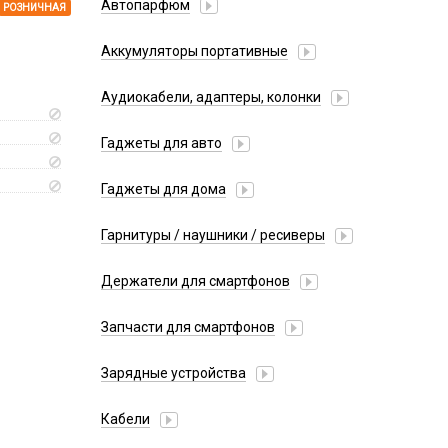
Автопарфюм
РОЗНИЧНАЯ
Аккумуляторы портативные
Аудиокабели, адаптеры, колонки
Адаптер
Гаджеты для авто
Аудиокабель
Насосы/Компрессоры
Колонки беспроводные
Гаджеты для дома
Парковочные автовизитки
Петличный микрофон
Xiaomi
Гарнитуры / наушники / ресиверы
Разное
Беспроводные
Стилусы
Держатели для смартфонов
Гарнитуры Bluetooth
Фонарики
Автомобильные
Накладные
Запчасти для смартфонов
Липперы
Проводные 3.5 мм
Аккумуляторы
Настольные
Зарядные устройства
Проводные USB-C
Антенны
Пластины для держателей
Проводные с Lightning
АЗУ
Динамики, Вибро
Кабели
Спортивные
Ресиверы
АЗУ + FM-модулятор
Дисплеи