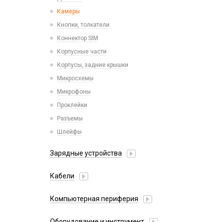
Камеры
Кнопки, толкатели
Коннектор SIM
Корпусные части
Корпусы, задние крышки
Микросхемы
Микрофоны
Проклейки
Разъемы
Шлейфы
Зарядные устройства
АЗУ
Кабели
АЗУ + FM-модулятор
2 в 1
АЗУ + кабель
Компьютерная периферия
3 в 1
Адаптеры
Аксессуары для ПК
4 в 1
Оборудование и инструмент
Беспроводные зарядные устройства