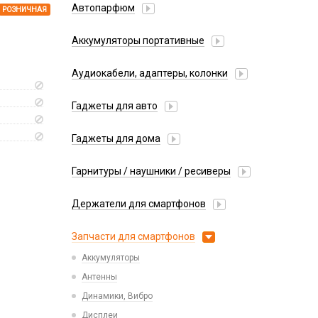
Автопарфюм
РОЗНИЧНАЯ
Аккумуляторы портативные
Аудиокабели, адаптеры, колонки
Адаптер
Гаджеты для авто
Аудиокабель
Насосы/Компрессоры
Колонки беспроводные
Гаджеты для дома
Парковочные автовизитки
Петличный микрофон
Xiaomi
Гарнитуры / наушники / ресиверы
Разное
Беспроводные
Стилусы
Держатели для смартфонов
Гарнитуры Bluetooth
Фонарики
Автомобильные
Накладные
Запчасти для смартфонов
Липперы
Проводные 3.5 мм
Аккумуляторы
Настольные
Проводные USB-C
Антенны
Пластины для держателей
Проводные с Lightning
Динамики, Вибро
Спортивные
Ресиверы
Дисплеи