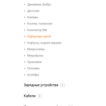
Пластины для держателей
Проводные с Lightning
Динамики, Вибро
Спортивные
Ресиверы
Дисплеи
Камеры
Кнопки, толкатели
Коннектор SIM
Корпусные части
Корпусы, задние крышки
Микросхемы
Микрофоны
Проклейки
Разъемы
Шлейфы
Зарядные устройства
АЗУ
Кабели
АЗУ + FM-модулятор
2 в 1
АЗУ + кабель