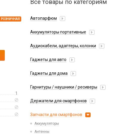
Все товары по категориям
Автопарфюм
РОЗНИЧНАЯ
Аккумуляторы портативные
Аудиокабели, адаптеры, колонки
Адаптер
Гаджеты для авто
Аудиокабель
Насосы/Компрессоры
Колонки беспроводные
Гаджеты для дома
Парковочные автовизитки
Петличный микрофон
Xiaomi
Гарнитуры / наушники / ресиверы
Разное
1
Беспроводные
Стилусы
Держатели для смартфонов
Гарнитуры Bluetooth
Фонарики
Автомобильные
Накладные
Запчасти для смартфонов
Липперы
Проводные 3.5 мм
Аккумуляторы
Настольные
Проводные USB-C
Антенны