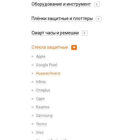
4 в 1
Оборудование и инструмент
Беспроводные зарядные устройства
Коннектор SIM
Клавиатуры и комплекты
HDMI/ DisplayPort/ MagSafe 3/Сетевые
Зарядные станции
Активаторы АКБ, тестеры, программаторы
Корпусные части
Коврики для мыши
Плёнки защитные и плоттеры
Mi Band, Amazfit, Hoco, Huawei
Разветвители прикуривателя
Восстановление модулей
Корпусы, задние крышки
Компьютерные мыши
USB-A - Lightning
Гидрогелевые плёнки
СЗУ
Вспомогательный инструмент
Микросхемы
Смарт часы и ремешки
Сетевые фильтры
USB-A - MicroUSB
Плоттеры и расходники
СЗУ + кабель
Запчасти для оборудования
Микрофоны
38mm/40mm/41mm для Watch Series
USB-A - USB-C
Стёкла защитные
Зарядные станции
Проклейки
42mm/44mm/45mm/Ultra 49mm для Watch
USB-C - Lightning
Источники питания
Apple
Series
Разъемы
USB-C - USB-C
Мультиметры
Google Pixel
Шлейфы
Ремешки Amazfit Bip/Amazfit GTS/Samsung
Watch Series
40/44mm,Huawei 42mm (20mm)
Наборы инструментов
Huawei/Honor
Ремешки Mi Band 5/Mi Band 6
Отвертки
Infinix
Ремешки Mi Band 7
Паяльные станции, нижние подогревы,
Oneplus
сварка
Ремешки Mi Band 7 Pro
Oppo
Пинцеты
Ремешки Mi Band 8/9
Realme
Расходные материалы
Ремешки Samsung 46mm/Huawei
Samsung
46mm/Amazfit GTR (22mm)
Tecno
Смарт часы
Vivo
Умные детские часы