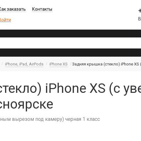
Как заказать
Контакты
В
Войти
iPhone, iPad, AirPods
iPhone XS
Задняя крышка (стекло) iPhone XS 
текло) iPhone XS (c ув
сноярске
нным вырезом под камеру) черная 1 класс