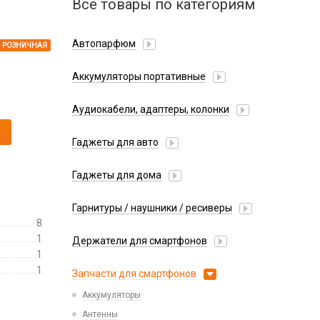
Все товары по категориям
Автопарфюм
РОЗНИЧНАЯ
Аккумуляторы портативные
Аудиокабели, адаптеры, колонки
Адаптер
Гаджеты для авто
Аудиокабель
Насосы/Компрессоры
Колонки беспроводные
Гаджеты для дома
Парковочные автовизитки
Петличный микрофон
Xiaomi
Гарнитуры / наушники / ресиверы
Разное
8
Беспроводные
Стилусы
1
Держатели для смартфонов
Гарнитуры Bluetooth
1
Фонарики
Автомобильные
Накладные
1
Запчасти для смартфонов
Липперы
Проводные 3.5 мм
Аккумуляторы
Настольные
Проводные USB-C
Антенны