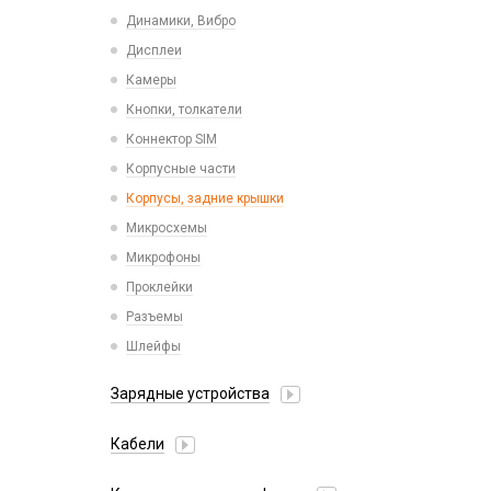
Пластины для держателей
Проводные с Lightning
Динамики, Вибро
Спортивные
Ресиверы
Дисплеи
Камеры
Кнопки, толкатели
Коннектор SIM
Корпусные части
Корпусы, задние крышки
Микросхемы
Микрофоны
Проклейки
Разъемы
Шлейфы
Зарядные устройства
АЗУ
Кабели
АЗУ + FM-модулятор
2 в 1
АЗУ + кабель