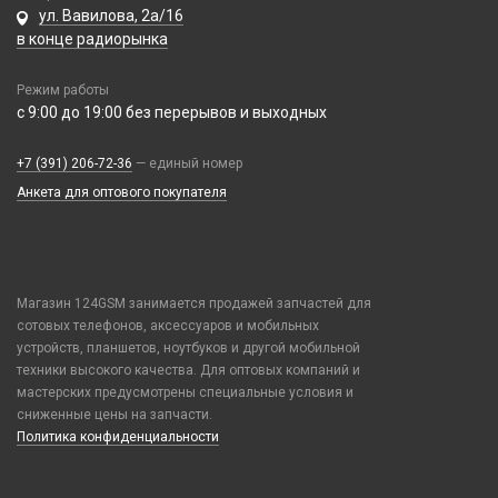
Смарт часы
USB 3.0 / 3.1 /3.2
Элементы питания
ул. Вавилова, 2а/16
Honor / Huawei
Tecno
Умные детские часы
Карты памяти
в конце радиорынка
Аккумулятор 10440
Infinix
Vivo
Шармы для ремешков Watch Series
Аккумулятор 14430
Realme / Oppo
Xiaomi/ Redmi/ Poco
Режим работы
Аккумулятор 18650
с 9:00 до 19:00 без перерывов и выходных
Samsung
Монтажные комплекты и салфетки
Аккумулятор 9V Крона (6F22)
Tecno
На камеру/на динамик
+7 (391) 206-72-36
Аккумулятор AA
— единый номер
Vivo
Анкета для оптового покупателя
Аккумулятор AAA
Xiaomi / Redmi / Poco
Батарейка 23A
iPhone / Watch / MacBook / AirTag / Pencil
Батарейка 25A
Держатели для карт
Батарейка 27A
Держатели для карт
Магазин 124GSM занимается продажей запчастей для
Батарейка 476A (4LR44)
Попсокеты / Кольца / Шнурки
сотовых телефонов, аксессуаров и мобильных
Батарейка 9V Крона (6F22)
устройств, планшетов, ноутбуков и другой мобильной
Чехлы Влагоустойчивые
техники высокого качества. Для оптовых компаний и
Батарейка AA (LR06)
Чехлы для наушников
мастерских предусмотрены специальные условия и
Батарейка AAA (LR03)
Чехлы для планшетов
сниженные цены на запчасти.
Батарейка C (LR14)
Политика конфиденциальности
Батарейка D (LR20)
Зарядные устройства для аккумуляторов