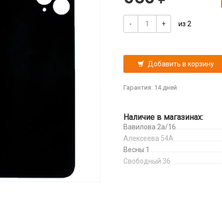
-
+
из 2
Добавить в корзину
Гарантия: 14 дней
Наличие в магазинах:
Вавилова 2а/16
Алексеева 54А
Весны 1
Свободный 36