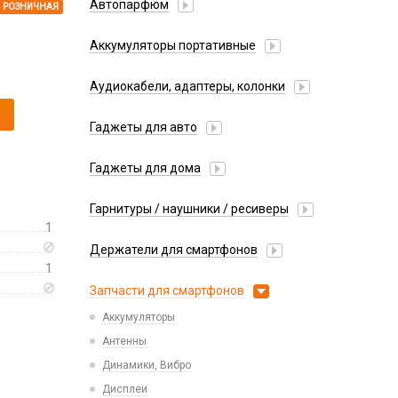
Автопарфюм
РОЗНИЧНАЯ
Аккумуляторы портативные
Аудиокабели, адаптеры, колонки
Адаптер
Гаджеты для авто
Аудиокабель
Насосы/Компрессоры
Колонки беспроводные
Гаджеты для дома
Парковочные автовизитки
Петличный микрофон
Xiaomi
Гарнитуры / наушники / ресиверы
Разное
1
Беспроводные
Стилусы
Держатели для смартфонов
Гарнитуры Bluetooth
Фонарики
1
Автомобильные
Накладные
Запчасти для смартфонов
Липперы
Проводные 3.5 мм
Аккумуляторы
Настольные
Проводные USB-C
Антенны
Пластины для держателей
Проводные с Lightning
Динамики, Вибро
Спортивные
Ресиверы
Дисплеи