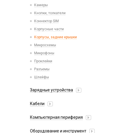
Камеры
Кнопки, толкатели
Коннектор SIM
Корпусные части
Корпусы, задние крышки
Микросхемы
Микрофоны
Проклейки
Разъемы
Шлейфы
Зарядные устройства
АЗУ
Кабели
АЗУ + FM-модулятор
2 в 1
АЗУ + кабель
Компьютерная периферия
3 в 1
Адаптеры
Аксессуары для ПК
4 в 1
Оборудование и инструмент
Беспроводные зарядные устройства