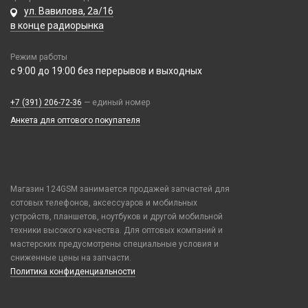
ул. Вавилова, 2а/16
На камеру/на динамик
в конце радиорынка
Фото и видео
Режим работы
IP-камеры
с 9:00 до 19:00 без перерывов и выходных
Хабы / Картридеры
Видеорегистраторы
+7 (391) 206-72-36
— единый номер
Моноподы, штативы
Хранение данных
Анкета для оптового покупателя
Проекторы
CD/DVD носители
Чехлы и украшения
Стабилизаторы
USB 2.0
Экшн камеры
Google Pixel
USB 3.0 / 3.1 /3.2
Элементы питания
Honor / Huawei
Карты памяти
Магазин 124GSM занимается продажей запчастей для
Аккумулятор 10440
Infinix
сотовых телефонов, аксессуаров и мобильных
Аккумулятор 14430
устройств, планшетов, ноутбуков и другой мобильной
Realme / Oppo
техники высокого качества. Для оптовых компаний и
Аккумулятор 18650
Samsung
мастерских предусмотрены специальные условия и
Аккумулятор 9V Крона (6F22)
Tecno
сниженные цены на запчасти.
Аккумулятор AA
Политика конфиденциальности
Vivo
Аккумулятор AAA
Xiaomi / Redmi / Poco
Батарейка 23A