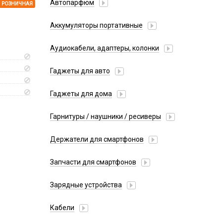
Автопарфюм
РОЗНИЧНАЯ
Аккумуляторы портативные
Аудиокабели, адаптеры, колонки
Адаптер
Гаджеты для авто
Аудиокабель
Насосы/Компрессоры
Колонки беспроводные
Гаджеты для дома
Парковочные автовизитки
Петличный микрофон
Xiaomi
Гарнитуры / наушники / ресиверы
Разное
Беспроводные
Стилусы
Держатели для смартфонов
Гарнитуры Bluetooth
Фонарики
Автомобильные
Накладные
Запчасти для смартфонов
Липперы
Проводные 3.5 мм
Аккумуляторы
Настольные
Зарядные устройства
Проводные USB-C
Антенны
Пластины для держателей
Проводные с Lightning
АЗУ
Динамики, Вибро
Кабели
Спортивные
Ресиверы
АЗУ + FM-модулятор
Дисплеи