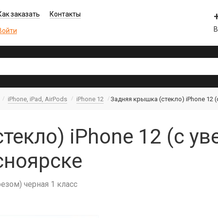
Как заказать
Контакты
В
Войти
iPhone, iPad, AirPods
iPhone 12
Задняя крышка (cтекло) iPhone 12 (
текло) iPhone 12 (с ув
сноярске
резом) черная 1 класс