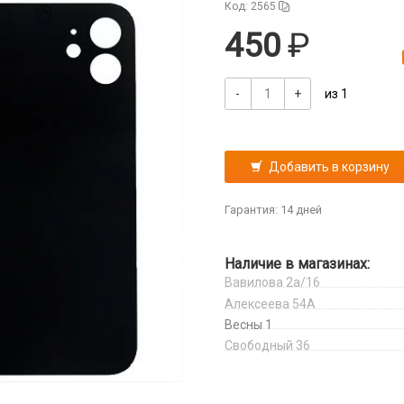
Код: 2565
450
-
+
из 1
Добавить в корзину
Гарантия: 14 дней
Наличие в магазинах:
Вавилова 2а/16
Алексеева 54А
Весны 1
Свободный 36