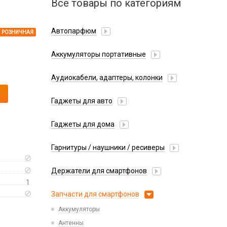
Все товары по категориям
Автопарфюм
РОЗНИЧНАЯ
Аккумуляторы портативные
Аудиокабели, адаптеры, колонки
Адаптер
Гаджеты для авто
Аудиокабель
Насосы/Компрессоры
Колонки беспроводные
Гаджеты для дома
Парковочные автовизитки
Петличный микрофон
Xiaomi
Гарнитуры / наушники / ресиверы
Разное
Беспроводные
Стилусы
Держатели для смартфонов
Гарнитуры Bluetooth
Фонарики
1
Автомобильные
Накладные
Запчасти для смартфонов
Липперы
Проводные 3.5 мм
Аккумуляторы
Настольные
Проводные USB-C
Антенны