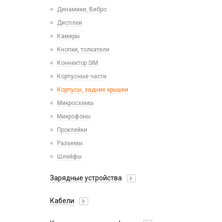
Пластины для держателей
Проводные с Lightning
Динамики, Вибро
Спортивные
Ресиверы
Дисплеи
Камеры
Кнопки, толкатели
Коннектор SIM
Корпусные части
Корпусы, задние крышки
Микросхемы
Микрофоны
Проклейки
Разъемы
Шлейфы
Зарядные устройства
АЗУ
Кабели
АЗУ + FM-модулятор
2 в 1
АЗУ + кабель