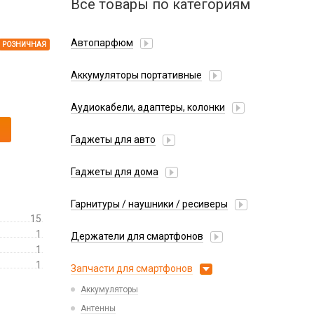
Все товары по категориям
Автопарфюм
РОЗНИЧНАЯ
Аккумуляторы портативные
Аудиокабели, адаптеры, колонки
Адаптер
Гаджеты для авто
Аудиокабель
Насосы/Компрессоры
Колонки беспроводные
Гаджеты для дома
Парковочные автовизитки
Петличный микрофон
Xiaomi
Гарнитуры / наушники / ресиверы
Разное
15
Беспроводные
Стилусы
1
Держатели для смартфонов
Гарнитуры Bluetooth
1
Фонарики
Автомобильные
Накладные
1
Запчасти для смартфонов
Липперы
Проводные 3.5 мм
Аккумуляторы
Настольные
Проводные USB-C
Антенны