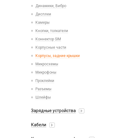
Пластины для держателей
Проводные с Lightning
Динамики, Вибро
Спортивные
Ресиверы
Дисплеи
Камеры
Кнопки, толкатели
Коннектор SIM
Корпусные части
Корпусы, задние крышки
Микросхемы
Микрофоны
Проклейки
Разъемы
Шлейфы
Зарядные устройства
АЗУ
Кабели
АЗУ + FM-модулятор
2 в 1
АЗУ + кабель