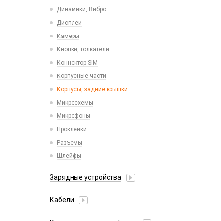
Пластины для держателей
Проводные с Lightning
Динамики, Вибро
Спортивные
Ресиверы
Дисплеи
Камеры
Кнопки, толкатели
Коннектор SIM
Корпусные части
Корпусы, задние крышки
Микросхемы
Микрофоны
Проклейки
Разъемы
Шлейфы
Зарядные устройства
АЗУ
Кабели
АЗУ + FM-модулятор
2 в 1
АЗУ + кабель