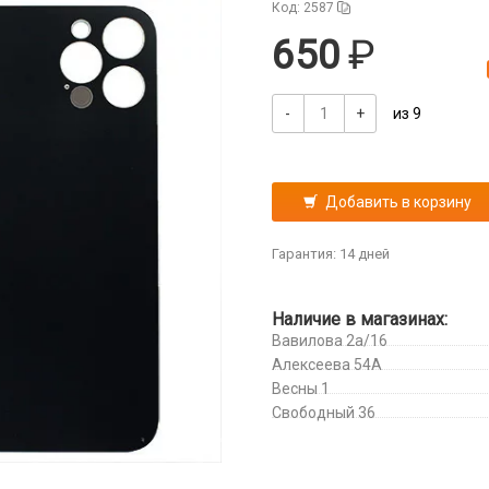
Код: 2587
650
-
+
из 9
Добавить в корзину
Гарантия: 14 дней
Наличие в магазинах:
Вавилова 2а/16
Алексеева 54А
Весны 1
Свободный 36