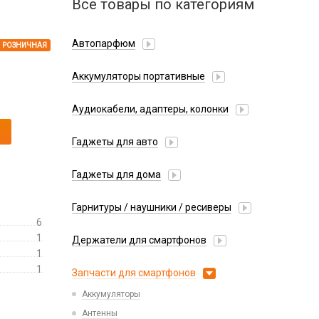
Все товары по категориям
Автопарфюм
РОЗНИЧНАЯ
Аккумуляторы портативные
Аудиокабели, адаптеры, колонки
Адаптер
Гаджеты для авто
Аудиокабель
Насосы/Компрессоры
Колонки беспроводные
Гаджеты для дома
Парковочные автовизитки
Петличный микрофон
Xiaomi
Гарнитуры / наушники / ресиверы
Разное
6
Беспроводные
Стилусы
1
Держатели для смартфонов
Гарнитуры Bluetooth
1
Фонарики
Автомобильные
Накладные
1
Запчасти для смартфонов
Липперы
Проводные 3.5 мм
Аккумуляторы
Настольные
Проводные USB-C
Антенны