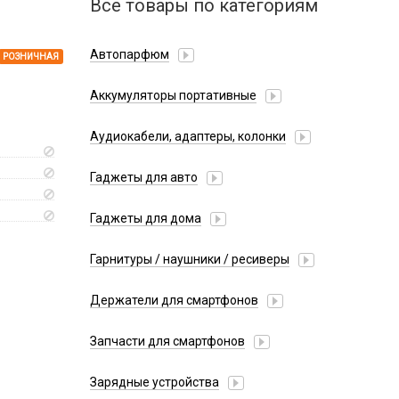
Все товары по категориям
Автопарфюм
РОЗНИЧНАЯ
Аккумуляторы портативные
Аудиокабели, адаптеры, колонки
Адаптер
Гаджеты для авто
Аудиокабель
Насосы/Компрессоры
Колонки беспроводные
Гаджеты для дома
Парковочные автовизитки
Петличный микрофон
Xiaomi
Гарнитуры / наушники / ресиверы
Разное
Беспроводные
Стилусы
Держатели для смартфонов
Гарнитуры Bluetooth
Фонарики
Автомобильные
Накладные
Запчасти для смартфонов
Липперы
Проводные 3.5 мм
Аккумуляторы
Настольные
Зарядные устройства
Проводные USB-C
Антенны