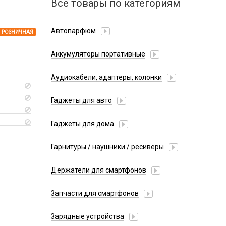
Все товары по категориям
Автопарфюм
РОЗНИЧНАЯ
Аккумуляторы портативные
Аудиокабели, адаптеры, колонки
Адаптер
Гаджеты для авто
Аудиокабель
Насосы/Компрессоры
Колонки беспроводные
Гаджеты для дома
Парковочные автовизитки
Петличный микрофон
Xiaomi
Гарнитуры / наушники / ресиверы
Разное
Беспроводные
Стилусы
Держатели для смартфонов
Гарнитуры Bluetooth
Фонарики
Автомобильные
Накладные
Запчасти для смартфонов
Липперы
Проводные 3.5 мм
Аккумуляторы
Настольные
Зарядные устройства
Проводные USB-C
Антенны