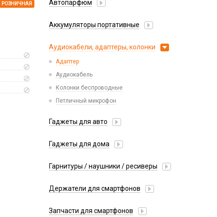
Автопарфюм
РОЗНИЧНАЯ
Аккумуляторы портативные
Аудиокабели, адаптеры, колонки
Адаптер
Аудиокабель
Колонки беспроводные
Петличный микрофон
Гаджеты для авто
Насосы/Компрессоры
Гаджеты для дома
Парковочные автовизитки
Xiaomi
Гарнитуры / наушники / ресиверы
Разное
Беспроводные
Стилусы
Держатели для смартфонов
Гарнитуры Bluetooth
Фонарики
Автомобильные
Накладные
Запчасти для смартфонов
Липперы