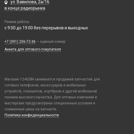
Карты памяти
ул. Вавилова, 2а/16
Аккумулятор 10440
Infinix
Vivo
в конце радиорынка
Шармы для ремешков Watch Series
Аккумулятор 14430
Realme / Oppo
Xiaomi/ Redmi/ Poco
Аккумулятор 18650
Режим работы
Samsung
Монтажные комплекты и салфетки
с 9:00 до 19:00 без перерывов и выходных
Аккумулятор 9V Крона (6F22)
Tecno
На камеру/на динамик
Аккумулятор AA
Vivo
+7 (391) 206-72-36
— единый номер
Аккумулятор AAA
Xiaomi / Redmi / Poco
Анкета для оптового покупателя
Батарейка 23A
iPhone / Watch / MacBook / AirTag / Pencil
Батарейка 25A
Держатели для карт
Батарейка 27A
Держатели для карт
Батарейка 476A (4LR44)
Попсокеты / Кольца / Шнурки
Магазин 124GSM занимается продажей запчастей для
Батарейка 9V Крона (6F22)
сотовых телефонов, аксессуаров и мобильных
Чехлы Влагоустойчивые
устройств, планшетов, ноутбуков и другой мобильной
Батарейка AA (LR06)
Чехлы для наушников
техники высокого качества. Для оптовых компаний и
Батарейка AAA (LR03)
Чехлы для планшетов
мастерских предусмотрены специальные условия и
Батарейка C (LR14)
сниженные цены на запчасти.
Политика конфиденциальности
Батарейка D (LR20)
Зарядные устройства для аккумуляторов
Элемент литиевый