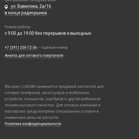
Центральный склад-магазин
Чехлы для наушников
ул. Вавилова, 2а/16
Батарейка AAA (LR03)
Чехлы для планшетов
в конце радиорынка
Батарейка C (LR14)
Батарейка D (LR20)
Режим работы
Зарядные устройства для аккумуляторов
с 9:00 до 19:00 без перерывов и выходных
Элемент литиевый
+7 (391) 206-72-36
— единый номер
Элемент марганцево-щелочной
Анкета для оптового покупателя
Элемент серебряно-цинковый
Магазин 124GSM занимается продажей запчастей для
сотовых телефонов, аксессуаров и мобильных
устройств, планшетов, ноутбуков и другой мобильной
техники высокого качества. Для оптовых компаний и
мастерских предусмотрены специальные условия и
сниженные цены на запчасти.
Политика конфиденциальности