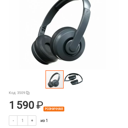
Аудиокабели, адаптеры, колонки
Адаптер
Гаджеты для авто
Аудиокабель
Насосы/Компрессоры
Колонки беспроводные
Гаджеты для дома
Парковочные автовизитки
Петличный микрофон
Xiaomi
Гарнитуры / наушники / ресиверы
Разное
Беспроводные
Стилусы
Гарнитуры Bluetooth
Фонарики
Накладные
Проводные 3.5 мм
Проводные USB-C
Код: 3509
Проводные с Lightning
1 590
Ресиверы
РОЗНИЧНАЯ
Держатели для смартфонов
-
+
из 1
Автомобильные