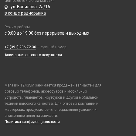
Ремешки Samsung 46mm/Huawei 46mm/Amazfit GTR (22mm)
USB 2.0
Центральный склад-магазин
Экшн камеры
Google Pixel
ул. Вавилова, 2а/16
Samsung
Смарт часы
USB 3.0 / 3.1 /3.2
Элементы питания
в конце радиорынка
Honor / Huawei
Tecno
Умные детские часы
Карты памяти
Аккумулятор 10440
Infinix
Vivo
Шармы для ремешков Watch Series
Режим работы
Аккумулятор 14430
Realme / Oppo
Xiaomi/ Redmi/ Poco
с 9:00 до 19:00 без перерывов и выходных
Аккумулятор 18650
Samsung
Монтажные комплекты и салфетки
Аккумулятор 9V Крона (6F22)
+7 (391) 206-72-36
Tecno
— единый номер
На камеру/на динамик
Аккумулятор AA
Анкета для оптового покупателя
Vivo
Аккумулятор AAA
Xiaomi / Redmi / Poco
Батарейка 23A
iPhone / Watch / MacBook / AirTag / Pencil
Батарейка 25A
Держатели для карт
Магазин 124GSM занимается продажей запчастей для
Батарейка 27A
Держатели для карт
сотовых телефонов, аксессуаров и мобильных
Батарейка 476A (4LR44)
Попсокеты / Кольца / Шнурки
устройств, планшетов, ноутбуков и другой мобильной
Батарейка 9V Крона (6F22)
техники высокого качества. Для оптовых компаний и
Чехлы Влагоустойчивые
мастерских предусмотрены специальные условия и
Батарейка AA (LR06)
Чехлы для наушников
сниженные цены на запчасти.
Батарейка AAA (LR03)
Чехлы для планшетов
Политика конфиденциальности
Батарейка C (LR14)
Батарейка D (LR20)