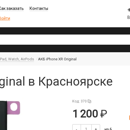
Как заказать
Контакты
В
Войти
iPad, Watch, AirPods
АКБ iPhone XR Original
ginal в Красноярске
Код: 370
1 200
-
+
из 6