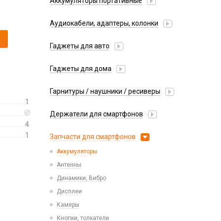
Аккумуляторы портативные
Аудиокабели, адаптеры, колонки
Адаптер
Гаджеты для авто
Аудиокабель
Насосы/Компрессоры
Колонки беспроводные
Гаджеты для дома
Парковочные автовизитки
Петличный микрофон
Xiaomi
Гарнитуры / наушники / ресиверы
Разное
1
Беспроводные
Стилусы
Держатели для смартфонов
Гарнитуры Bluetooth
Фонарики
4
Автомобильные
Накладные
1
Запчасти для смартфонов
Липперы
Проводные 3.5 мм
Аккумуляторы
Настольные
Проводные USB-C
Антенны
Пластины для держателей
Проводные с Lightning
Динамики, Вибро
Спортивные
Ресиверы
Дисплеи
Камеры
Кнопки, толкатели