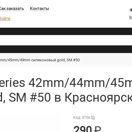
Как заказать
Контакты
В
Войти
4mm/45mm/49mm силиконовый gold, SM #50
Series 42mm/44mm/4
, SM #50 в Красноярс
Код: 3706
290