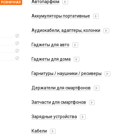
Автопарфюм
РОЗНИЧНАЯ
Аккумуляторы портативные
Аудиокабели, адаптеры, колонки
Адаптер
Гаджеты для авто
Аудиокабель
Насосы/Компрессоры
Колонки беспроводные
Гаджеты для дома
Парковочные автовизитки
Петличный микрофон
Xiaomi
Гарнитуры / наушники / ресиверы
Разное
Беспроводные
Стилусы
Держатели для смартфонов
Гарнитуры Bluetooth
Фонарики
Автомобильные
Накладные
Запчасти для смартфонов
Липперы
Проводные 3.5 мм
Аккумуляторы
Настольные
Зарядные устройства
Проводные USB-C
Антенны
Пластины для держателей
Проводные с Lightning
АЗУ
Динамики, Вибро
Кабели
Спортивные
Ресиверы
АЗУ + FM-модулятор
Дисплеи