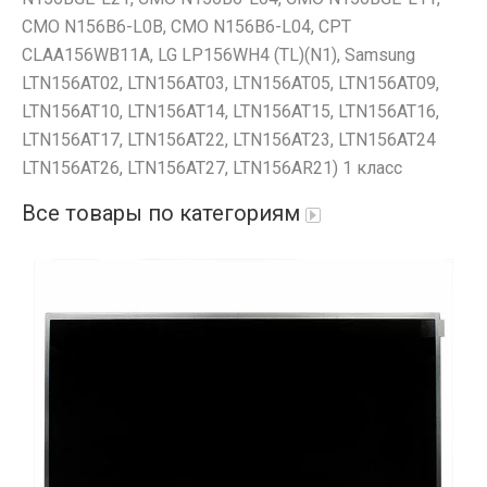
CMO N156B6-L0B, CMO N156B6-L04, CPT
CLAA156WB11A, LG LP156WH4 (TL)(N1), Samsung
LTN156AT02, LTN156AT03, LTN156AT05, LTN156AT09,
LTN156AT10, LTN156AT14, LTN156AT15, LTN156AT16,
LTN156AT17, LTN156AT22, LTN156AT23, LTN156AT24
LTN156AT26, LTN156AT27, LTN156AR21) 1 класс
Все товары по категориям
Автопарфюм
Аккумуляторы портативные
Аудиокабели, адаптеры, колонки
Адаптер
Гаджеты для авто
Аудиокабель
Насосы/Компрессоры
Колонки беспроводные
Гаджеты для дома
Парковочные автовизитки