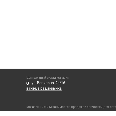
Центральный склад-магазин
ул. Вавилова, 2а/16
в конце радиорынка
Магазин 124GSM занимается продажей запчастей для сотов
техники высокого качества. Для оптовых компаний и маст