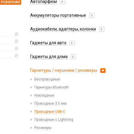
Автопарфюм
РОЗНИЧНАЯ
Аккумуляторы портативные
Аудиокабели, адаптеры, колонки
Адаптер
Гаджеты для авто
Аудиокабель
Насосы/Компрессоры
Колонки беспроводные
Гаджеты для дома
Парковочные автовизитки
Петличный микрофон
Xiaomi
Гарнитуры / наушники / ресиверы
Разное
Беспроводные
Стилусы
Гарнитуры Bluetooth
Фонарики
Накладные
Проводные 3.5 мм
Проводные USB-C
Проводные с Lightning
Ресиверы