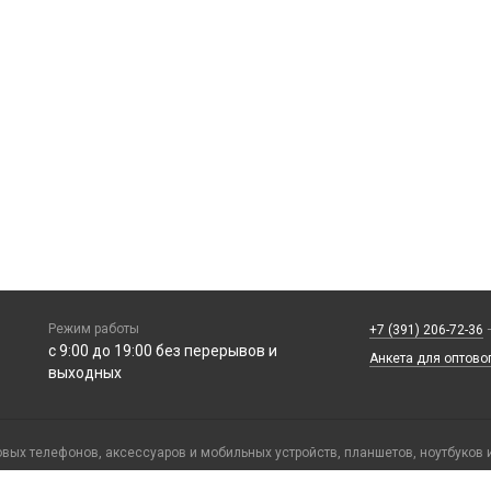
Режим работы
+7 (391) 206-72-36
—
с 9:00 до 19:00 без перерывов и
Анкета для оптово
выходных
ых телефонов, аксессуаров и мобильных устройств, планшетов, ноутбуков 
ерских предусмотрены специальные условия и сниженные цены на запчасти.