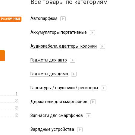
Все товары по категориям
Автопарфюм
РОЗНИЧНАЯ
Аккумуляторы портативные
Аудиокабели, адаптеры, колонки
Адаптер
Гаджеты для авто
Аудиокабель
Насосы/Компрессоры
Колонки беспроводные
Гаджеты для дома
Парковочные автовизитки
Петличный микрофон
Xiaomi
Гарнитуры / наушники / ресиверы
Разное
1
Беспроводные
Стилусы
Держатели для смартфонов
Гарнитуры Bluetooth
Фонарики
Автомобильные
Накладные
Запчасти для смартфонов
Липперы
Проводные 3.5 мм
Аккумуляторы
Настольные
Зарядные устройства
Проводные USB-C
Антенны