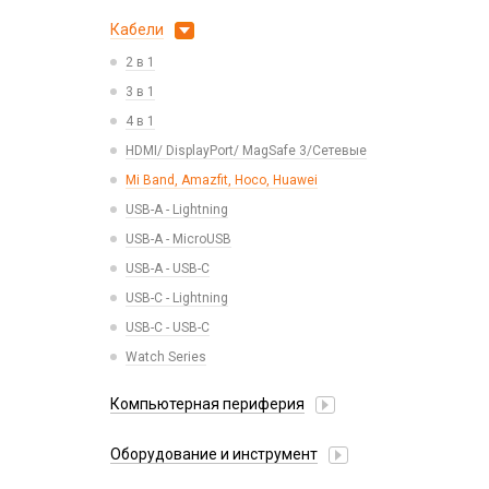
Пластины для держателей
Проводные с Lightning
АЗУ
Динамики, Вибро
Кабели
Спортивные
Ресиверы
АЗУ + FM-модулятор
Дисплеи
2 в 1
АЗУ + кабель
Камеры
3 в 1
Адаптеры
Кнопки, толкатели
4 в 1
Беспроводные зарядные устройства
Коннектор SIM
HDMI/ DisplayPort/ MagSafe 3/Сетевые
Зарядные станции
Корпусные части
Mi Band, Amazfit, Hoco, Huawei
Разветвители прикуривателя
Корпусы, задние крышки
USB-A - Lightning
СЗУ
Микросхемы
USB-A - MicroUSB
СЗУ + кабель
Микрофоны
USB-A - USB-C
Проклейки
USB-C - Lightning
Разъемы
USB-C - USB-C
Шлейфы
Watch Series
Компьютерная периферия
Аксессуары для ПК
Оборудование и инструмент
Клавиатуры и комплекты
Активаторы АКБ, тестеры, программаторы