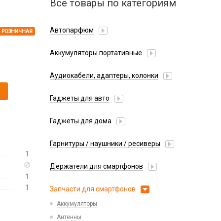
Все товары по категориям
Автопарфюм
РОЗНИЧНАЯ
Аккумуляторы портативные
Аудиокабели, адаптеры, колонки
Адаптер
Гаджеты для авто
Аудиокабель
Насосы/Компрессоры
Колонки беспроводные
Гаджеты для дома
Парковочные автовизитки
Петличный микрофон
Xiaomi
Гарнитуры / наушники / ресиверы
Разное
1
Беспроводные
Стилусы
Держатели для смартфонов
Гарнитуры Bluetooth
Фонарики
1
Автомобильные
Накладные
1
Запчасти для смартфонов
Липперы
Проводные 3.5 мм
Аккумуляторы
Настольные
Проводные USB-C
Антенны