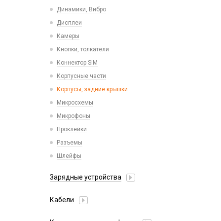
Пластины для держателей
Проводные с Lightning
Динамики, Вибро
Спортивные
Ресиверы
Дисплеи
Камеры
Кнопки, толкатели
Коннектор SIM
Корпусные части
Корпусы, задние крышки
Микросхемы
Микрофоны
Проклейки
Разъемы
Шлейфы
Зарядные устройства
АЗУ
Кабели
АЗУ + FM-модулятор
2 в 1
АЗУ + кабель