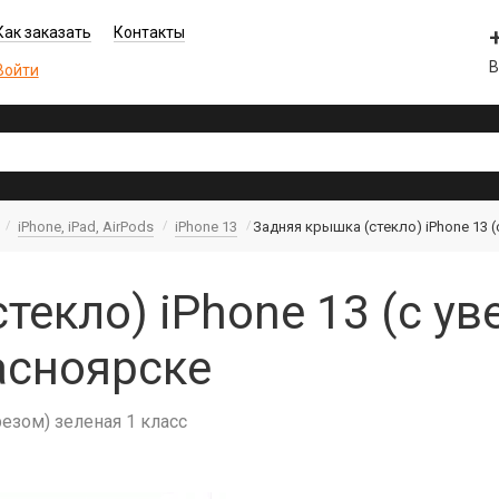
Как заказать
Контакты
В
Войти
iPhone, iPad, AirPods
iPhone 13
Задняя крышка (cтекло) iPhone 13 (
текло) iPhone 13 (с ув
асноярске
резом) зеленая 1 класс