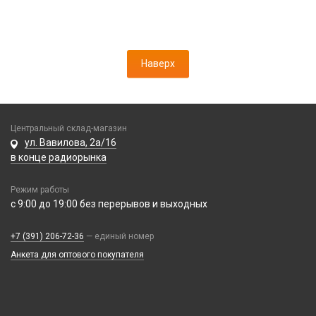
Чехлы для планшетов
Батарейка C (LR14)
Батарейка D (LR20)
Зарядные устройства для аккумуляторов
Наверх
Элемент литиевый
Элемент марганцево-щелочной
Элемент серебряно-цинковый
Центральный склад-магазин
ул. Вавилова, 2а/16
в конце радиорынка
Режим работы
с 9:00 до 19:00 без перерывов и выходных
+7 (391) 206-72-36
— единый номер
Анкета для оптового покупателя