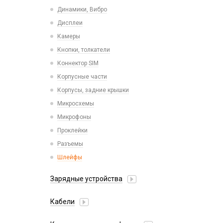
Пластины для держателей
Проводные с Lightning
Динамики, Вибро
Спортивные
Ресиверы
Дисплеи
Камеры
Кнопки, толкатели
Коннектор SIM
Корпусные части
Корпусы, задние крышки
Микросхемы
Микрофоны
Проклейки
Разъемы
Шлейфы
Зарядные устройства
АЗУ
Кабели
АЗУ + FM-модулятор
2 в 1
АЗУ + кабель