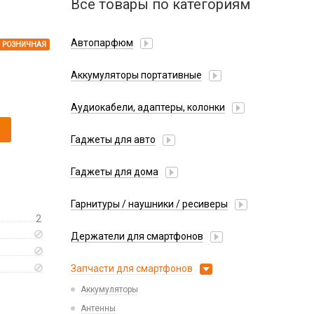
Все товары по категориям
Автопарфюм
РОЗНИЧНАЯ
Аккумуляторы портативные
Аудиокабели, адаптеры, колонки
Адаптер
Гаджеты для авто
Аудиокабель
Насосы/Компрессоры
Колонки беспроводные
Гаджеты для дома
Парковочные автовизитки
Петличный микрофон
Xiaomi
Гарнитуры / наушники / ресиверы
Разное
2
Беспроводные
Стилусы
Держатели для смартфонов
Гарнитуры Bluetooth
Фонарики
Автомобильные
Накладные
Запчасти для смартфонов
Липперы
Проводные 3.5 мм
Аккумуляторы
Настольные
Проводные USB-C
Антенны