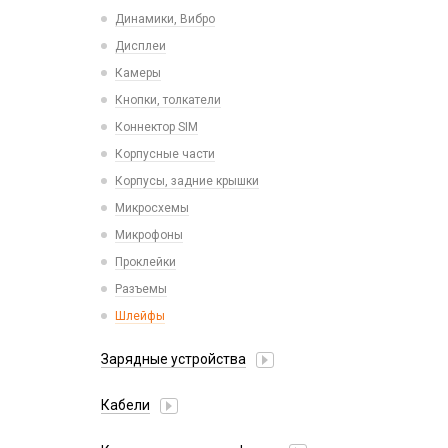
Пластины для держателей
Проводные с Lightning
Динамики, Вибро
Спортивные
Ресиверы
Дисплеи
Камеры
Кнопки, толкатели
Коннектор SIM
Корпусные части
Корпусы, задние крышки
Микросхемы
Микрофоны
Проклейки
Разъемы
Шлейфы
Зарядные устройства
АЗУ
Кабели
АЗУ + FM-модулятор
2 в 1
АЗУ + кабель