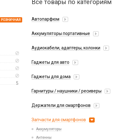
Все товары по категориям
Автопарфюм
РОЗНИЧНАЯ
Аккумуляторы портативные
Аудиокабели, адаптеры, колонки
Адаптер
Гаджеты для авто
Аудиокабель
Насосы/Компрессоры
Колонки беспроводные
Гаджеты для дома
Парковочные автовизитки
Петличный микрофон
5
Xiaomi
Гарнитуры / наушники / ресиверы
Разное
Беспроводные
Стилусы
Держатели для смартфонов
Гарнитуры Bluetooth
Фонарики
Автомобильные
Накладные
Запчасти для смартфонов
Липперы
Проводные 3.5 мм
Аккумуляторы
Настольные
Проводные USB-C
Антенны