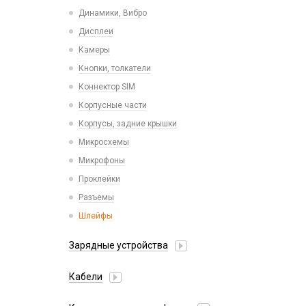
Пластины для держателей
Проводные с Lightning
Динамики, Вибро
Спортивные
Ресиверы
Дисплеи
Камеры
Кнопки, толкатели
Коннектор SIM
Корпусные части
Корпусы, задние крышки
Микросхемы
Микрофоны
Проклейки
Разъемы
Шлейфы
Зарядные устройства
АЗУ
Кабели
АЗУ + FM-модулятор
2 в 1
АЗУ + кабель