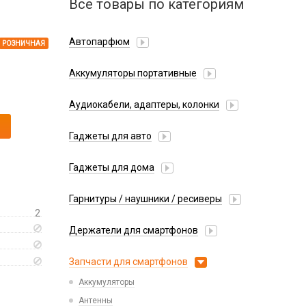
Все товары по категориям
Автопарфюм
РОЗНИЧНАЯ
Аккумуляторы портативные
Аудиокабели, адаптеры, колонки
Адаптер
Гаджеты для авто
Аудиокабель
Насосы/Компрессоры
Колонки беспроводные
Гаджеты для дома
Парковочные автовизитки
Петличный микрофон
Xiaomi
Гарнитуры / наушники / ресиверы
Разное
2
Беспроводные
Стилусы
Держатели для смартфонов
Гарнитуры Bluetooth
Фонарики
Автомобильные
Накладные
Запчасти для смартфонов
Липперы
Проводные 3.5 мм
Аккумуляторы
Настольные
Проводные USB-C
Антенны