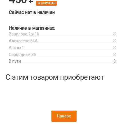
Дисплеи
РОЗНИЧНАЯ
Камеры
Сейчас нет в наличии
Кнопки, толкатели
Коннектор SIM
Наличие в магазинах:
Корпусные части
Вавилова 2а/16
Корпусы, задние крышки
Алексеева 54А
Микросхемы
Весны 1
Свободный 36
Микрофоны
В пути
3
Проклейки
Разъемы
С этим товаром приобретают
Шлейфы
Зарядные устройства
АЗУ
Кабели
АЗУ + FM-модулятор
2 в 1
АЗУ + кабель
Наверх
Компьютерная периферия
3 в 1
Адаптеры
Аксессуары для ПК
4 в 1